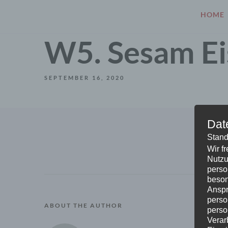
HOME
W5. Sesam Ei
SEPTEMBER 16, 2020
Dat
Stand
Wir f
Nutzu
perso
beson
Anspr
perso
ABOUT THE AUTHOR
perso
Verar