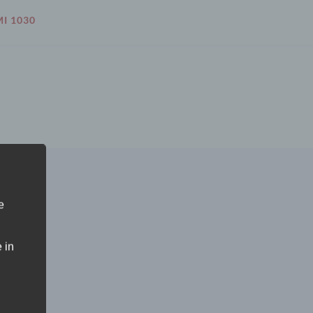
I 1030
e
 in