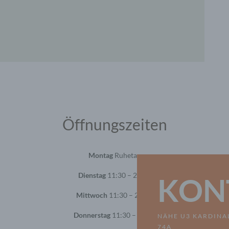
seudonymisierung
onymisierung ist die Verarbeitung personenbezogener Daten i
 Weise, auf welche die personenbezogenen Daten ohne
ziehung zusätzlicher Informationen nicht mehr einer spezifisch
ffenen Person zugeordnet werden können, sofern diese zusätzl
mationen gesondert aufbewahrt werden und technischen und
isatorischen Maßnahmen unterliegen, die gewährleisten, dass 
nenbezogenen Daten nicht einer identifizierten oder identifizie
lichen Person zugewiesen werden.
rantwortlicher oder für die Verarbeitung Verantwortlicher
Öffnungszeiten
twortlicher oder für die Verarbeitung Verantwortlicher ist die
liche oder juristische Person, Behörde, Einrichtung oder andere
e, die allein oder gemeinsam mit anderen über die Zwecke und M
Montag
Ruhetag
erarbeitung von personenbezogenen Daten entscheidet. Sind d
e und Mittel dieser Verarbeitung durch das Unionsrecht oder d
Dienstag
11:30 – 22:00
KON
 der Mitgliedstaaten vorgegeben, so kann der Verantwortliche
hungsweise können die bestimmten Kriterien seiner Benennun
Mittwoch
11:30 – 22:00
dem Unionsrecht oder dem Recht der Mitgliedstaaten vorgeseh
n.
Donnerstag
11:30 – 22:00
NÄHE U3 KARDINA
ftragsverarbeiter
74A