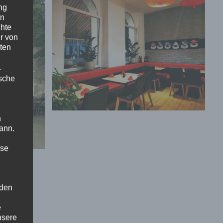
ng
en
chte
r von
ten
.
ische
n
ann.
ise
 den
e
nsere