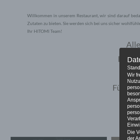
Willkommen in unserem Restaurant, wir sind darauf beda
Zutaten zu bieten. Sie werden sich bei uns sicher wohlfühl
Ihr HITOMI Team!
All
Für S
Dat
Stand
Wir f
Nutzu
Für Onl
perso
beson
Anspr
perso
perso
Verar
Einwi
Die V
der A