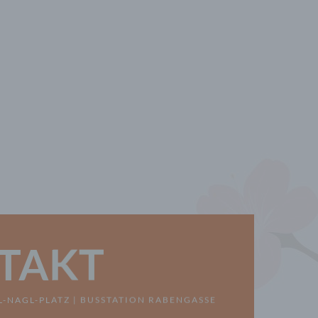
n
en
ichen
die
rbaren
ittel
ie
as
TAKT
g
en
L-NAGL-PLATZ | BUSSTATION RABENGASSE