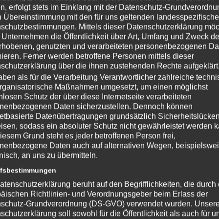
n, erfolgt stets im Einklang mit der Datenschutz-Grundverordnu
n Übereinstimmung mit den für uns geltenden landesspezifisch
schutzbestimmungen. Mittels dieser Datenschutzerklärung mö
 Unternehmen die Öffentlichkeit über Art, Umfang und Zweck de
rhobenen, genutzten und verarbeiteten personenbezogenen Da
mieren. Ferner werden betroffene Personen mittels dieser
schutzerklärung über die ihnen zustehenden Rechte aufgeklärt
aben als für die Verarbeitung Verantwortlicher zahlreiche techn
rganisatorische Maßnahmen umgesetzt, um einen möglichst
nlosen Schutz der über diese Internetseite verarbeiteten
nenbezogenen Daten sicherzustellen. Dennoch können
netbasierte Datenübertragungen grundsätzlich Sicherheitslücke
isen, sodass ein absoluter Schutz nicht gewährleistet werden k
iesem Grund steht es jeder betroffenen Person frei,
nenbezogene Daten auch auf alternativen Wegen, beispielswe
onisch, an uns zu übermitteln.
ffsbestimmungen
atenschutzerklärung beruht auf den Begrifflichkeiten, die durch
äischen Richtlinien- und Verordnungsgeber beim Erlass der
schutz-Grundverordnung (DS-GVO) verwendet wurden. Unser
schutzerklärung soll sowohl für die Öffentlichkeit als auch für u