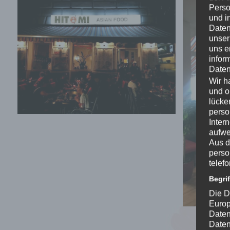
Perso
und i
Daten
unser
uns e
infor
Daten
Wir h
und o
lücke
perso
Inter
aufwe
Aus d
perso
telef
Begri
Die D
Europ
Daten
Daten