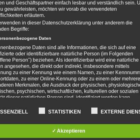
n und Geschäftspartner einfach lesbar und verständlich sein.
zu gewährleisten, möchten wir vorab die verwendeten
flichkeiten erläutern.
erwenden in dieser Datenschutzerklärung unter anderem die
MENÜ
nden Begriffe:
rsonenbezogene Daten
nenbezogene Daten sind alle Informationen, die sich auf eine
ifizierte oder identifizierbare natürliche Person (im Folgenden
ffene Person") beziehen. Als identifizierbar wird eine natürliche
n angesehen, die direkt oder indirekt, insbesondere mittels
Menü herunterladen
nung zu einer Kennung wie einem Namen, zu einer Kennnumm
ortdaten, zu einer Online-Kennung oder zu einem oder mehrer
deren Merkmalen, die Ausdruck der physischen, physiologisch
ischen, psychischen, wirtschaftlichen, kulturellen oder sozialen
tät dieser natürlichen Person sind, identifiziert werden kann.
troffene Person
ch, E = Erdnüsse, F = Soja, G = Milch, Laktose, H = Schalenfrüchte, L = Sell
SSENZIELL
STATISTIKEN
EXTERNE DIEN
fene Person ist jede identifizierte oder identifizierbare natürlich
n, deren personenbezogene Daten von dem für die Verarbeitu
twortlichen verarbeitet werden.
✓ Akzeptieren
rarbeitung