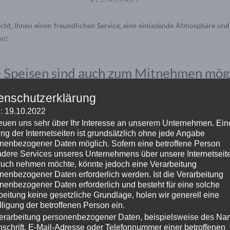
cht, Ihnen einen freundlichen Service, eine einladende Atmosphäre und
en!
e Speisen sind auch zum Mitnehmen mögl
elbstabholungen Landstraßer Hauptstra
enschutzerklärung
: 19.10.2022
Tel.: (+43) 0660 8885688
reuen uns sehr über Ihr Interesse an unserem Unternehmen. Ein
ng der Internetseiten ist grundsätzlich ohne jede Angabe
inebestellungen gibt es:
Mjam
und
Li
nenbezogener Daten möglich. Sofern eine betroffene Person
dere Services unseres Unternehmens über unsere Internetseite
Hitomi 1030
uch nehmen möchte, könnte jedoch eine Verarbeitung
nenbezogener Daten erforderlich werden. Ist die Verarbeitung
nenbezogener Daten erforderlich und besteht für eine solche
beitung keine gesetzliche Grundlage, holen wir generell eine
lligung der betroffenen Person ein.
erarbeitung personenbezogener Daten, beispielsweise des Na
nschrift, E-Mail-Adresse oder Telefonnummer einer betroffenen