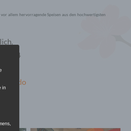
 vor allem hervorragende Speisen aus den hochwertigsten
ich.
ße 144
e
eferando
 in
mens,