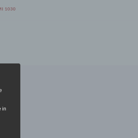
I 1030
e
 in