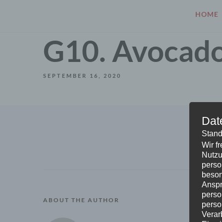
HOME
G10. Avocado
SEPTEMBER 16, 2020
Dat
Stand
Wir f
Nutzu
perso
beson
Anspr
perso
ABOUT THE AUTHOR
perso
Verar